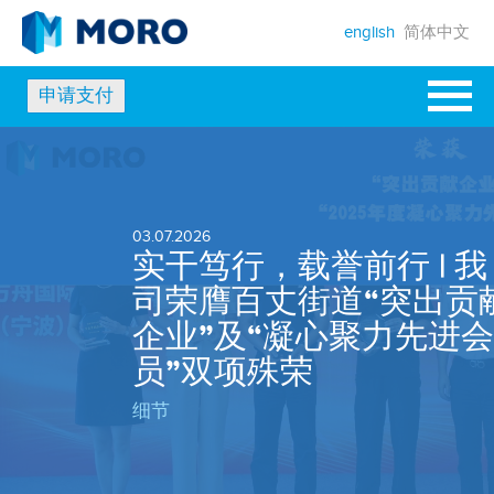
english
简体中文
申请支付
03.07.2026
实干笃行，载誉前行 | 我
司荣膺百丈街道“突出贡
企业”及“凝心聚力先进会
员”双项殊荣
细节