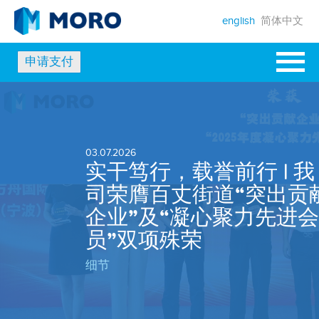
english
简体中文
申请支付
03.07.2026
实干笃行，载誉前行 | 我
司荣膺百丈街道“突出贡
企业”及“凝心聚力先进会
员”双项殊荣
细节