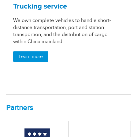
Trucking service
W
We own complete vehicles to handle short-
Th
distance transportation, port and station
in
transportion, and the distribution of cargo
wa
within China mainland.
si
pr
pa
Learn more
Partners